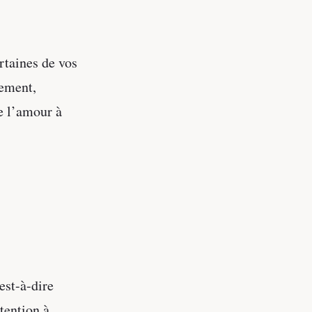
ertaines de vos
lement,
e l’amour à
est-à-dire
tention à