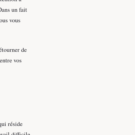
Dans un fait
ous vous
détourner de
 entre vos
qui réside
ail difficile.