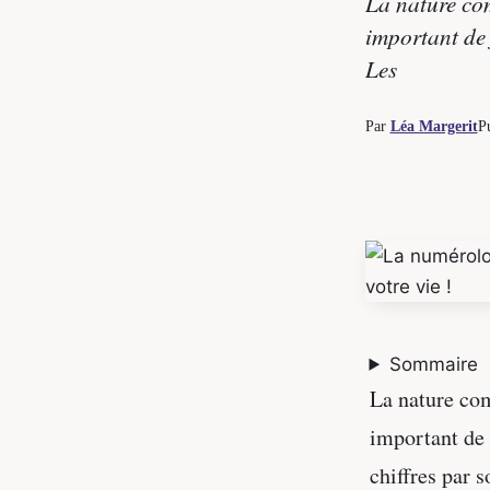
La nature com
important de 
Les
Par
Léa Margerit
P
Sommaire
La nature com
important de 
chiffres par 