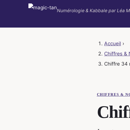
Numérologie & Kabbale par Léa M
Accueil
›
Chiffres &
Chiffre 34
CHIFFRES & 
Chif