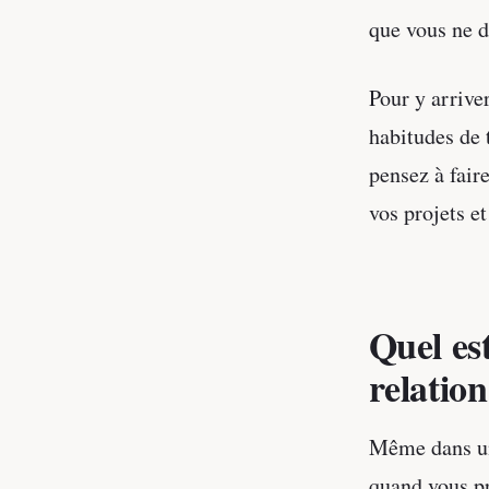
que vous ne d
Pour y arriver
habitudes de 
pensez à fair
vos projets e
Quel est
relation
Même dans un 
quand vous pr