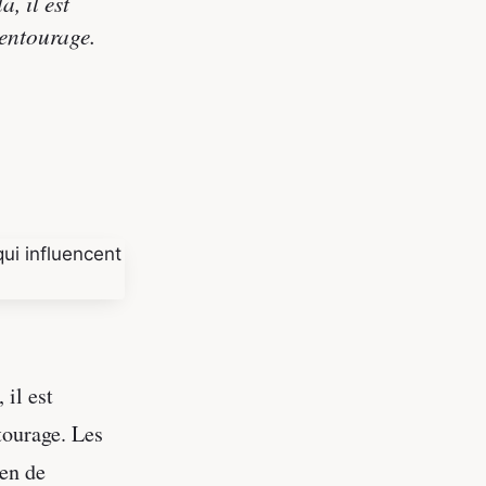
, il est
 entourage.
 il est
tourage. Les
yen de