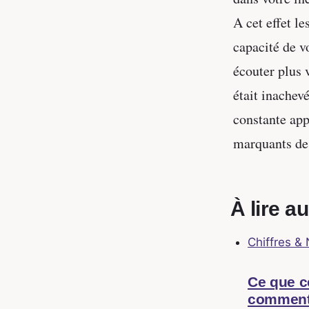
A cet effet le
capacité de v
écouter plus 
était inachev
constante appa
marquants de 
À lire a
Chiffres &
Ce que ce
comment