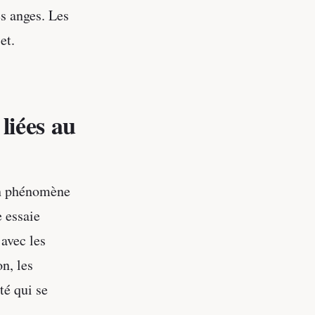
es anges. Les
et.
liées au
 un phénomène
e essaie
avec les
n, les
té qui se