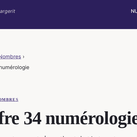
N
argerit
 Nombres
›
 numérologie
NOMBRES
fre 34 numérologi