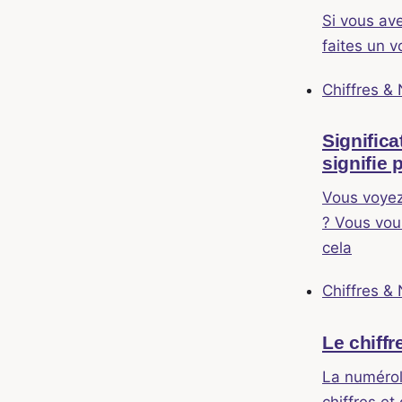
Si vous ave
faites un 
Chiffres &
Significa
signifie 
Vous voyez
? Vous vou
cela
Chiffres &
Le chiff
La numérol
chiffres et