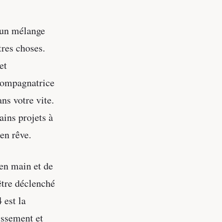
 un mélange
tres choses.
et
compagnatrice
ns votre vite.
ains projets à
 en rêve.
 en main et de
être déclenché
 est la
issement et