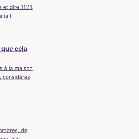
et dire 11:11,
fiait
 que cela
e à la maison
, considérez
nombres, de
cas, elle