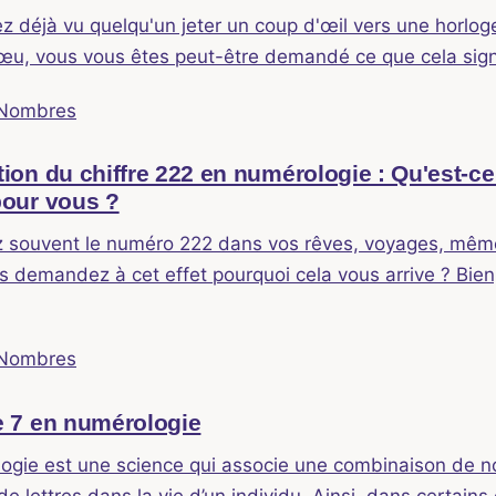
z déjà vu quelqu'un jeter un coup d'œil vers une horloge 
vœu, vous vous êtes peut-être demandé ce que cela signi
 Nombres
tion du chiffre 222 en numérologie : Qu'est-ce
pour vous ?
 souvent le numéro 222 dans vos rêves, voyages, mêm
s demandez à cet effet pourquoi cela vous arrive ? Bien
 Nombres
re 7 en numérologie
ogie est une science qui associe une combinaison de 
 de lettres dans la vie d’un individu. Ainsi, dans certains 