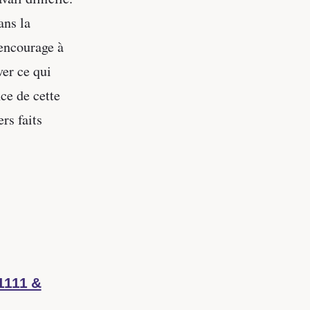
ans la
encourage à
ver ce qui
ce de cette
rs faits
 1111 &