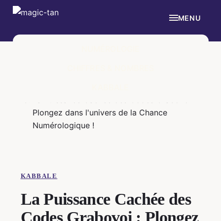
MENU
NUMÉROLOGIE
Accueil
›
CHIFFRES & NOMBRES
Kabbale
›
KABBALE
La Puissance Cachée des Codes Grabovoi :
Plongez dans l'univers de la Chance
Numérologique !
KABBALE
La Puissance Cachée des
Codes Grabovoi : Plongez