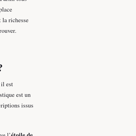
place
t la richesse
rouver.
?
il est
stique est un
riptions issus
étoile de
ve l’