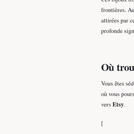
frontières. A
attirées par 
profonde signi
Où trou
Vous êtes séd
où vous pourr
Etsy
vers
.
[