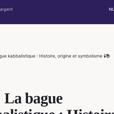
N
argerit
ue kabbalistique : Histoire, origine et symbolisme 🕯️📚
 La bague