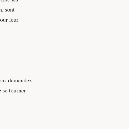
n, sont
our leur
 vous demandez
e se tourner