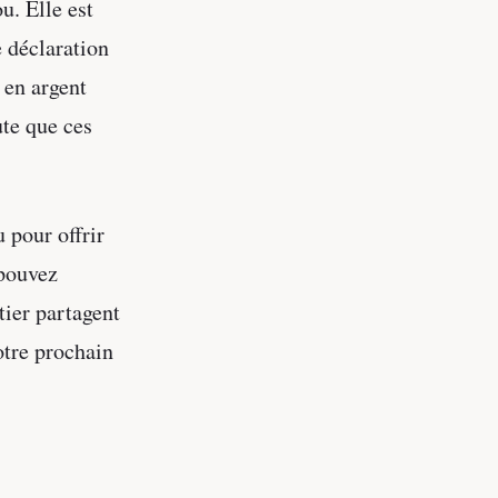
u. Elle est
e déclaration
 en argent
ute que ces
 pour offrir
 pouvez
tier partagent
otre prochain