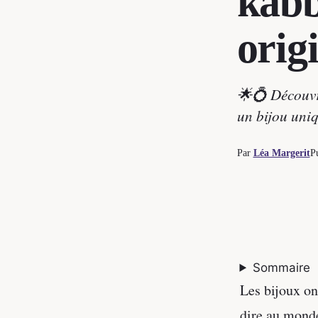
kabb
orig
🌟💍 Découvre
un bijou uniq
Par
Léa Margerit
P
Sommaire
Les bijoux on
dire au monde