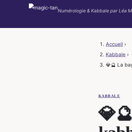
Numérologie & Kabbale par Léa M
Accueil
›
Kabbale
›
💎🔮 La bag
KABBALE
💎🔮