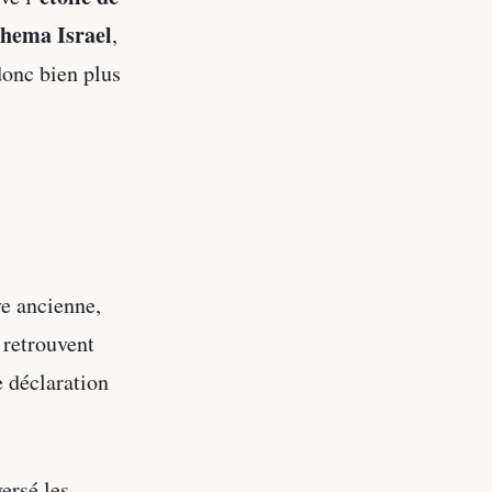
hema Israel
,
donc bien plus
ve ancienne,
 retrouvent
e déclaration
versé les