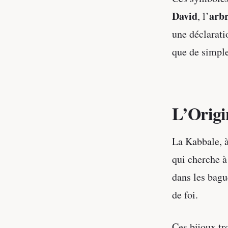
David
arbr
, l’
une déclarati
que de simple
L’Origi
La Kabbale, à
qui cherche à
dans les bagu
de foi.
Ces bijoux tr