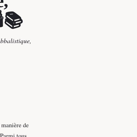
e,
️📚
bbalistique,
.
e manière de
 Parmi tous