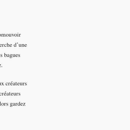
romouvoir
herche d’une
es bagues
z.
ux créateurs
créateurs
lors gardez